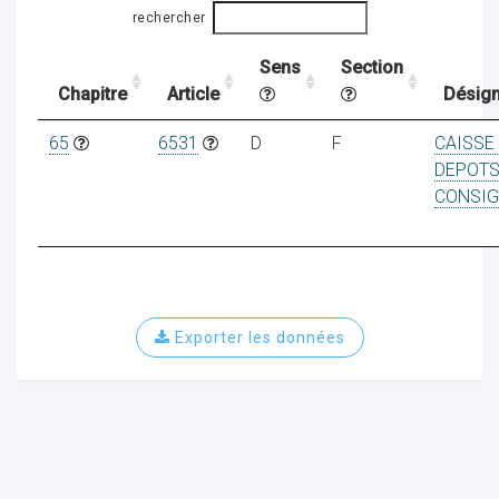
rechercher
Sens
Section
ocaux
Chapitre
Article
Désign
65
6531
D
F
CAISSE
DEPOT
CONSIG
Exporter les données
ociations