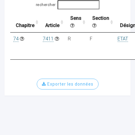
rechercher
Sens
Section
ocaux
Chapitre
Article
Désign
74
7411
R
F
ETAT
Exporter les données
ociations