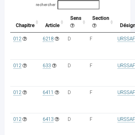
rechercher
Sens
Section
ocaux
Chapitre
Article
Désign
012
6218
D
F
URSSAF
012
633
D
F
URSSAF
012
6411
D
F
URSSAF
ociations
012
6413
D
F
URSSAF