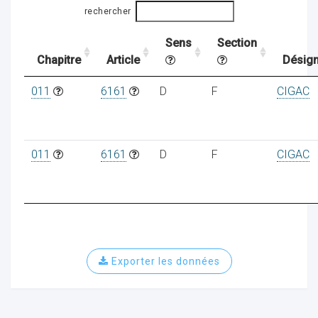
rechercher
Sens
Section
ocaux
Chapitre
Article
Désign
011
6161
D
F
CIGAC
011
6161
D
F
CIGAC
Exporter les données
ociations