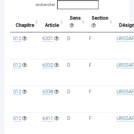
rechercher
Sens
Section
ocaux
Chapitre
Article
Désign
012
6331
D
F
URSSAF
012
6332
D
F
URSSAF
012
6338
D
F
URSSAF
ociations
012
6411
D
F
URSSAF