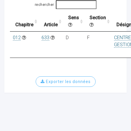
rechercher
Sens
Section
ocaux
Chapitre
Article
Désign
012
633
D
F
CENTRE
GESTIO
Exporter les données
ociations