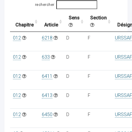
rechercher
Sens
Section
ocaux
Chapitre
Article
Désign
012
6218
D
F
URSSAF
012
633
D
F
URSSAF
012
6411
D
F
URSSAF
012
6413
D
F
URSSAF
ociations
012
6450
D
F
URSSAF