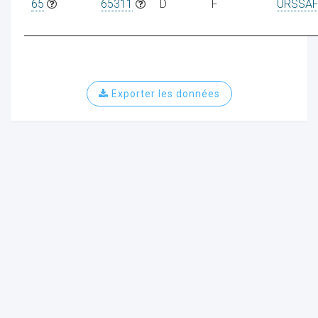
65
65311
D
F
URSSAF
Exporter les données