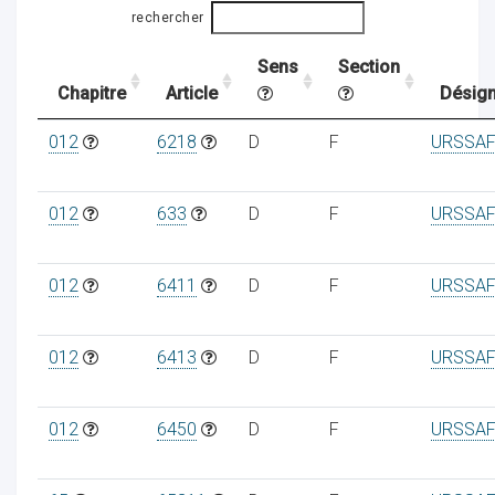
rechercher
Sens
Section
ocaux
Chapitre
Article
Désign
012
6218
D
F
URSSAF
012
633
D
F
URSSAF
012
6411
D
F
URSSAF
012
6413
D
F
URSSAF
ociations
012
6450
D
F
URSSAF