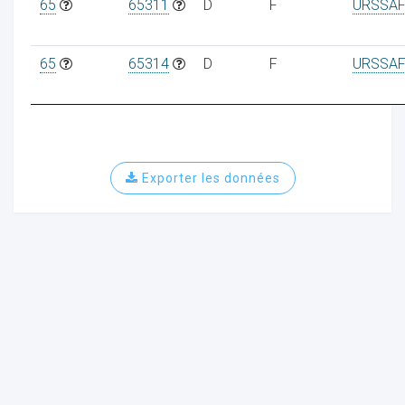
65
65311
D
F
URSSAF
65
65314
D
F
URSSAF
Exporter les données