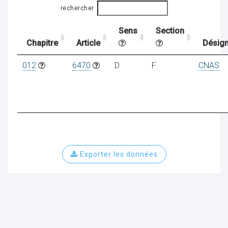
rechercher
Sens
Section
ocaux
Chapitre
Article
Désign
012
6470
D
F
CNAS
Exporter les données
ociations