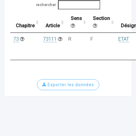
rechercher
Sens
Section
ocaux
Chapitre
Article
Désign
73
73111
R
F
ETAT
Exporter les données
ociations