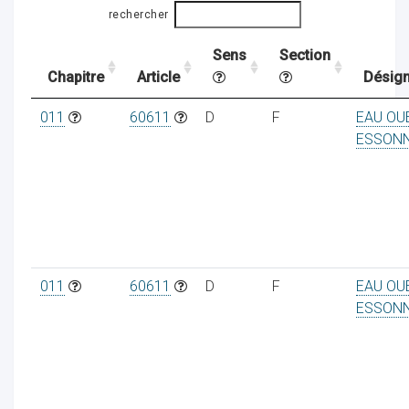
rechercher
Sens
Section
ocaux
Chapitre
Article
Désign
011
60611
D
F
EAU OU
ESSON
011
60611
D
F
EAU OU
ESSON
ociations