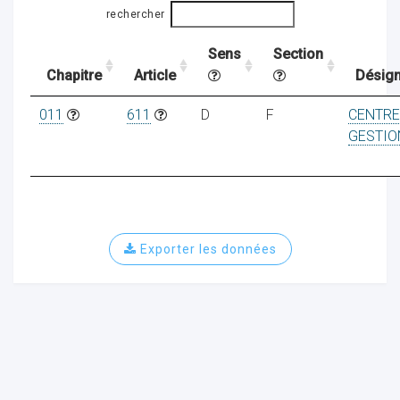
rechercher
Sens
Section
ocaux
Chapitre
Article
Désign
011
611
D
F
CENTRE
GESTIO
Exporter les données
ociations