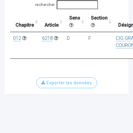
rechercher
Sens
Section
ocaux
Chapitre
Article
Désign
012
6218
D
F
CIG GR
COURO
Exporter les données
ociations