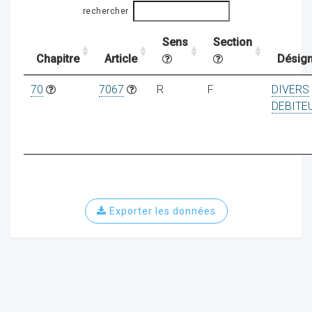
rechercher
Sens
Section
ocaux
Chapitre
Article
Désign
70
7067
R
F
DIVERS
DEBITE
Exporter les données
ociations