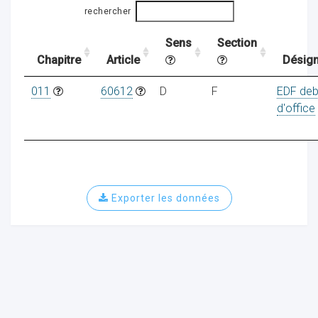
rechercher
Sens
Section
ocaux
Chapitre
Article
Désign
011
60612
D
F
EDF deb
d'office
Exporter les données
ociations