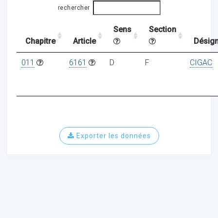
rechercher
Sens
Section
ocaux
Chapitre
Article
Désign
011
6161
D
F
CIGAC
Exporter les données
ociations