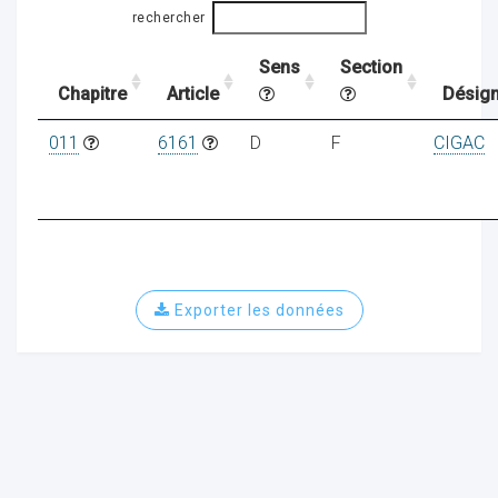
rechercher
Sens
Section
ocaux
Chapitre
Article
Désign
011
6161
D
F
CIGAC
Exporter les données
ociations