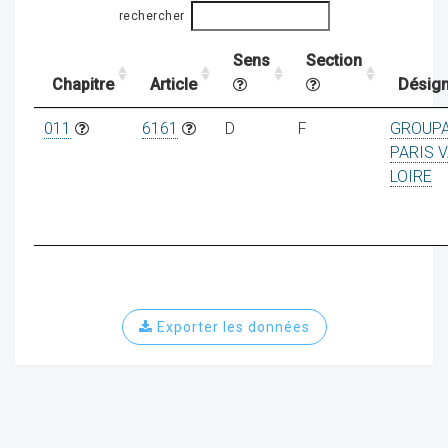
rechercher
Sens
Section
ocaux
Chapitre
Article
Désign
011
6161
D
F
GROUP
PARIS V
LOIRE
Exporter les données
ociations