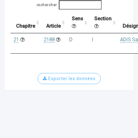
rechercher
Sens
Section
ocaux
Chapitre
Article
Désign
21
2188
D
I
ADIS Sa
Exporter les données
ociations