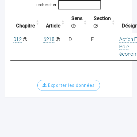
rechercher
Sens
Section
ocaux
Chapitre
Article
Désign
012
6218
D
F
Action 
Pole
économ
Exporter les données
ociations