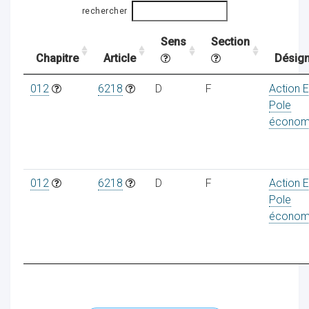
rechercher
Sens
Section
ocaux
Chapitre
Article
Désign
012
6218
D
F
Action 
Pole
économ
012
6218
D
F
Action 
Pole
économ
ociations