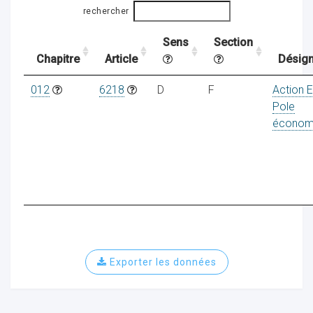
rechercher
Sens
Section
ocaux
Chapitre
Article
Désign
012
6218
D
F
Action 
Pole
économ
Exporter les données
ociations