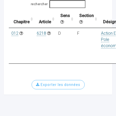
rechercher
Sens
Section
ocaux
Chapitre
Article
Désign
012
6218
D
F
Action 
Pole
économ
Exporter les données
ociations