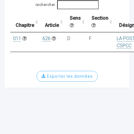
rechercher
Sens
Section
ocaux
Chapitre
Article
Désign
011
626
D
F
LA POS
CSPCC
Exporter les données
ociations