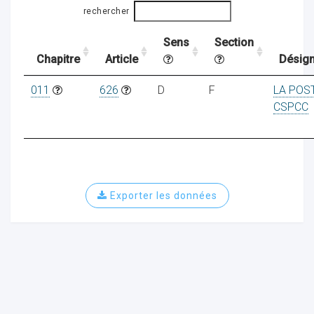
rechercher
Sens
Section
ocaux
Chapitre
Article
Désign
011
626
D
F
LA POS
CSPCC
Exporter les données
ociations