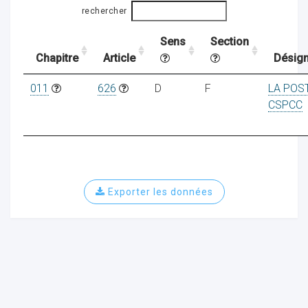
rechercher
Sens
Section
ocaux
Chapitre
Article
Désign
011
626
D
F
LA POS
CSPCC
Exporter les données
ociations