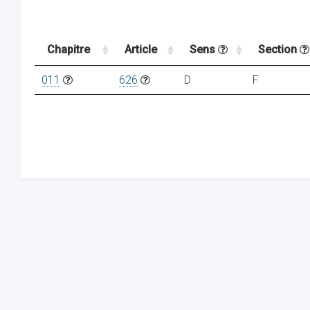
Chapitre
Article
Sens
Section
011
626
D
F