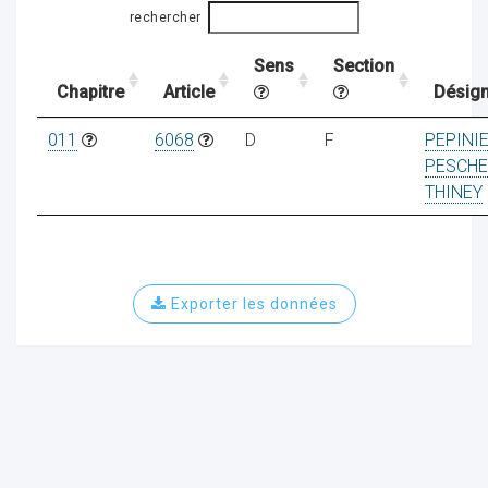
rechercher
Sens
Section
ocaux
Chapitre
Article
Désign
011
6068
D
F
PEPINI
PESCH
THINEY
Exporter les données
ociations