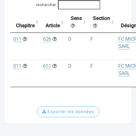
rechercher
Sens
Section
ocaux
Chapitre
Article
Désign
011
626
D
F
FC MIC
SARL
011
611
D
F
FC MIC
SARL
Exporter les données
ociations