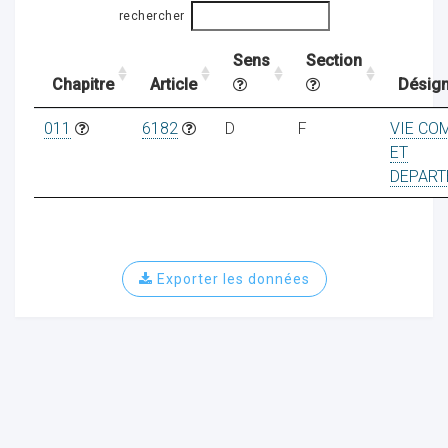
rechercher
Sens
Section
ocaux
Chapitre
Article
Désign
011
6182
D
F
VIE CO
ET
DEPART
Exporter les données
ociations