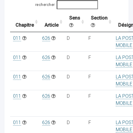
rechercher
Sens
Section
ocaux
Chapitre
Article
Désign
011
626
D
F
LA POS
MOBILE
011
626
D
F
LA POS
MOBILE
011
626
D
F
LA POS
MOBILE
011
626
D
F
LA POS
MOBILE
ociations
011
626
D
F
LA POS
MOBILE