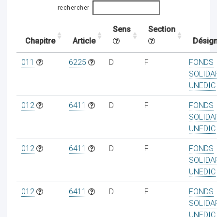
rechercher
Sens
Section
ocaux
Chapitre
Article
Désign
011
6225
D
F
FONDS
SOLIDA
UNEDIC
012
6411
D
F
FONDS
SOLIDA
UNEDIC
012
6411
D
F
FONDS
SOLIDA
UNEDIC
ociations
012
6411
D
F
FONDS
SOLIDA
UNEDIC