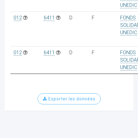
UNEDIC
012
6411
D
F
FONDS
SOLIDA
UNEDIC
ur
012
6411
D
F
FONDS
SOLIDA
UNEDIC
Exporter les données