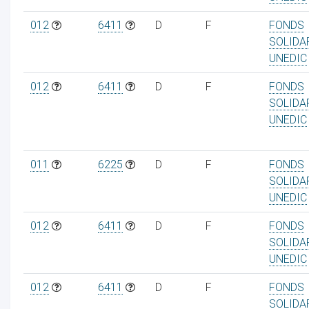
012
6411
D
F
FONDS
SOLIDA
UNEDIC
012
6411
D
F
FONDS
SOLIDA
UNEDIC
011
6225
D
F
FONDS
SOLIDA
UNEDIC
012
6411
D
F
FONDS
SOLIDA
UNEDIC
012
6411
D
F
FONDS
SOLIDA