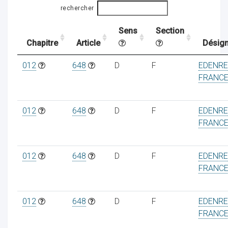
rechercher
Sens
Section
ocaux
Chapitre
Article
Désign
012
648
D
F
EDENR
FRANC
012
648
D
F
EDENR
FRANC
012
648
D
F
EDENR
FRANC
ociations
012
648
D
F
EDENR
FRANC