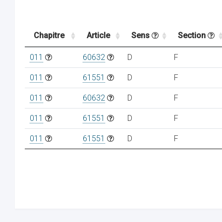
Chapitre
Article
Sens
Section
011
60632
D
F
011
61551
D
F
011
60632
D
F
011
61551
D
F
011
61551
D
F