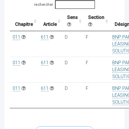
rechercher
Sens
Section
ocaux
Chapitre
Article
Désign
011
611
D
F
BNP PA
LEASIN
SOLUTI
011
611
D
F
BNP PA
LEASIN
SOLUTI
011
611
D
F
BNP PA
LEASIN
SOLUTI
ociations