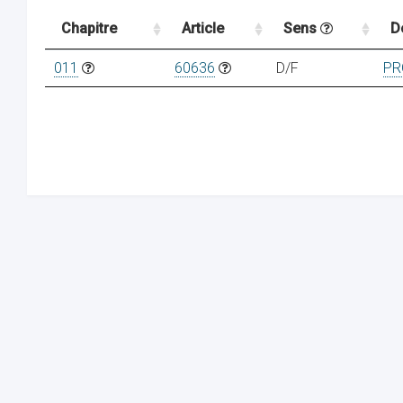
Chapitre
Article
Sens
D
011
60636
D/F
PR