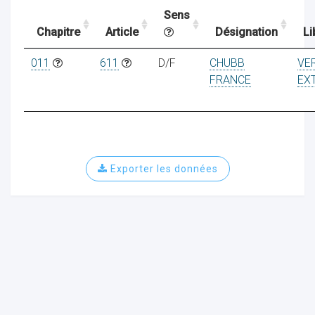
Sens
Chapitre
Article
Désignation
Li
ocaux
011
611
D/F
CHUBB
VER
FRANCE
EX
Exporter les données
ociations