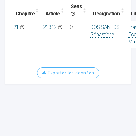
Sens
Chapitre
Article
Désignation
Li
ocaux
21
21312
D/I
DOS SANTOS
Tra
Sébastien*
Eco
Mat
Exporter les données
ociations