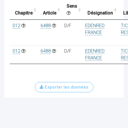
Sens
Chapitre
Article
Désignation
Li
ocaux
012
6488
D/F
EDENRED
TI
FRANCE
RE
012
6488
D/F
EDENRED
TI
FRANCE
RE
Exporter les données
ociations