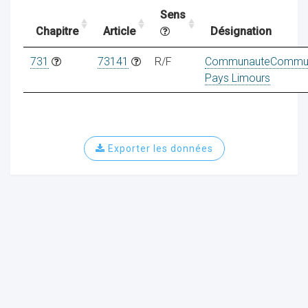
Sens
Chapitre
Article
Désignation
ocaux
731
73141
R/F
CommunauteCommu
Pays Limours
Exporter les données
ociations