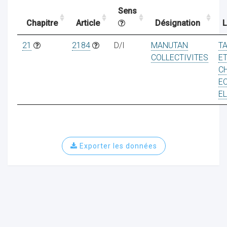
Sens
Chapitre
Article
Désignation
L
ocaux
21
2184
D/I
MANUTAN
T
COLLECTIVITES
E
C
E
E
Exporter les données
ociations