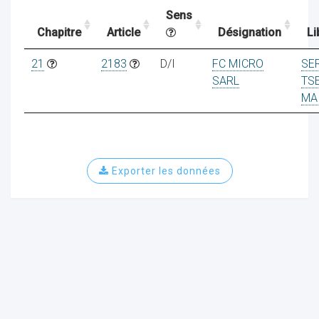
Sens
Chapitre
Article
Désignation
Li
ocaux
21
2183
D/I
FC MICRO
SE
SARL
TS
MA
Exporter les données
ociations