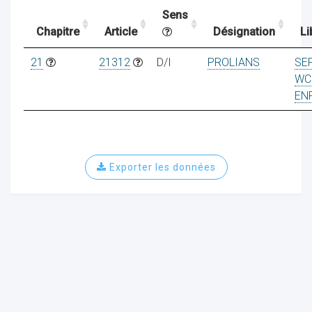
Sens
Chapitre
Article
Désignation
Li
ocaux
21
21312
D/I
PROLIANS
SE
WC
EN
Exporter les données
ociations