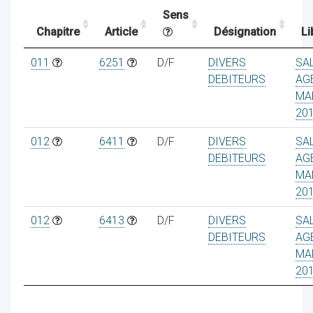
Sens
Chapitre
Article
Désignation
Li
ocaux
011
6251
D/F
DIVERS
SA
DEBITEURS
AG
MA
20
012
6411
D/F
DIVERS
SA
DEBITEURS
AG
MA
20
012
6413
D/F
DIVERS
SA
DEBITEURS
AG
MA
ociations
20