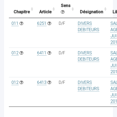
Sens
Chapitre
Article
Désignation
Li
ocaux
011
6251
D/F
DIVERS
SA
DEBITEURS
AG
JUI
20
012
6411
D/F
DIVERS
SA
DEBITEURS
AG
JUI
20
012
6413
D/F
DIVERS
SA
DEBITEURS
AG
JUI
ociations
20