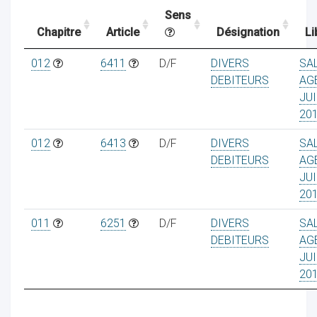
Sens
Chapitre
Article
Désignation
Li
ocaux
012
6411
D/F
DIVERS
SA
DEBITEURS
AG
JUI
20
012
6413
D/F
DIVERS
SA
DEBITEURS
AG
JUI
20
011
6251
D/F
DIVERS
SA
DEBITEURS
AG
JUI
ociations
20