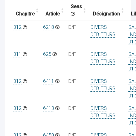
Sens
Chapitre
Article
Désignation
Li
ocaux
012
6218
D/F
DIVERS
SAL
DEBITEURS
IN
01 
011
625
D/F
DIVERS
SAL
DEBITEURS
IN
01 
012
6411
D/F
DIVERS
SAL
DEBITEURS
IN
01 
012
6413
D/F
DIVERS
SAL
ociations
DEBITEURS
IN
01 
012
6450
D/F
DIVERS
SAL