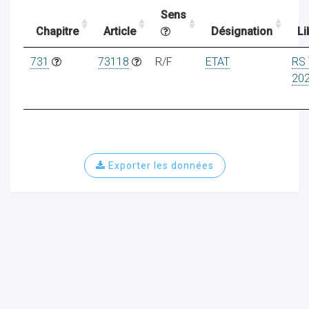
Sens
Chapitre
Article
Désignation
Li
ocaux
731
73118
R/F
ETAT
RS 
20
Exporter les données
ociations