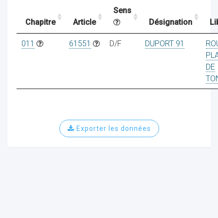
Sens
Chapitre
Article
Désignation
Li
ocaux
011
61551
D/F
DUPORT 91
RO
PL
DE
TO
Exporter les données
ociations