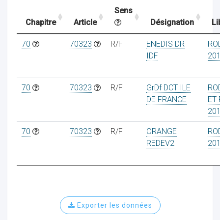
Sens
Chapitre
Article
Désignation
Li
ocaux
70
70323
R/F
ENEDIS DR
RO
IDF
20
70
70323
R/F
GrDf DCT ILE
RO
DE FRANCE
ET
20
70
70323
R/F
ORANGE
RO
REDEV2
20
ociations
Exporter les données